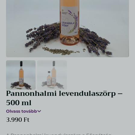
+
HOZZÁAD
Rozmaringos ecet 250 ml
2.748
Ft
+
HOZZÁAD
Pannonhalmi levendulaszörp –
500 ml
Olvass tovább
3.990
Ft