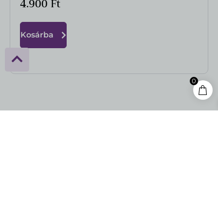
4.900
Ft
Kosárba
0
ÁSZF
Adatkezelési tájékoztató
Szállítási és fizetési feltételek
Feliratkozás
Kapcsolat