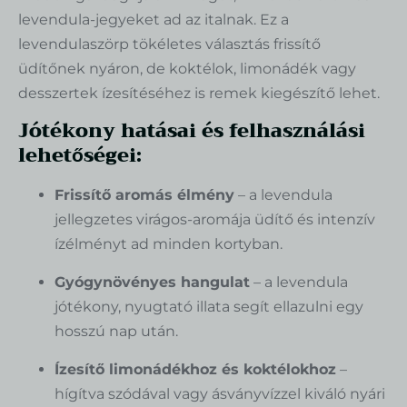
levendula-jegyeket ad az italnak. Ez a
levendulaszörp tökéletes választás frissítő
üdítőnek nyáron, de koktélok, limonádék vagy
desszertek ízesítéséhez is remek kiegészítő lehet.
Jótékony hatásai és felhasználási
lehetőségei:
Frissítő aromás élmény
– a levendula
jellegzetes virágos-aromája üdítő és intenzív
ízélményt ad minden kortyban.
Gyógynövényes hangulat
– a levendula
jótékony, nyugtató illata segít ellazulni egy
hosszú nap után.
Ízesítő limonádékhoz és koktélokhoz
–
hígítva szódával vagy ásványvízzel kiváló nyári