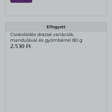
Elfogyott
Csokoládés drazsé variációk,
MEGTEKINTÉS
mandulával és gyömbérrel 80 g
2.530
Ft