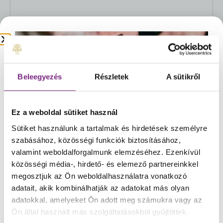
Beleegyezés
Részletek
A sütikről
Tovább
Ez a weboldal sütiket használ
Sütiket használunk a tartalmak és hirdetések személyre
☀️Kedves Vásárlóink!
szabásához, közösségi funkciók biztosításához,
A rendkívüli meleg időjárásra való tekintettel
valamint weboldalforgalmunk elemzéséhez. Ezenkívül
csokoládéink rendelését és kiszállítását
közösségi média-, hirdető- és elemező partnereinkkel
Elfogyott
átmenetileg felfüggesztjük.
Ezzel szeretnénk
megosztjuk az Ön weboldalhasználatra vonatkozó
Fehércsokoládés mandula drazsé,
MEGTEKINTÉS
biztosítani, hogy termékeink változatlanul, a
adatait, akik kombinálhatják az adatokat más olyan
fekete ribizlivel és levendulával 80 g
tőlünk megszokott minőségben jussanak el
adatokkal, amelyeket Ön adott meg számukra vagy az
2.530
Ft
Önökhöz.
Ön által használt más szolgáltatásokból gyűjtöttek.