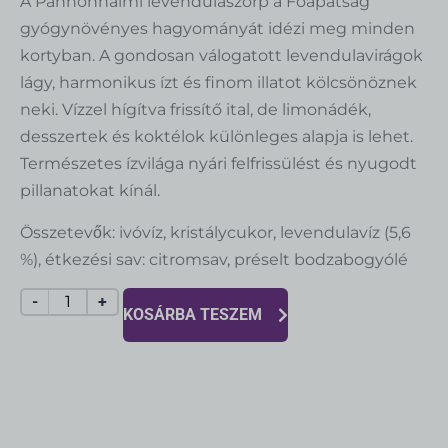
A Pannonhalmi levendulaszörp a Főapátság
gyógynövényes hagyományát idézi meg minden
kortyban. A gondosan válogatott levendulavirágok
lágy, harmonikus ízt és finom illatot kölcsönöznek
neki. Vízzel hígítva frissítő ital, de limonádék,
desszertek és koktélok különleges alapja is lehet.
Természetes ízvilága nyári felfrissülést és nyugodt
pillanatokat kínál.
Összetevők: ivóvíz, kristálycukor, levendulavíz (5,6
%), étkezési sav: citromsav, préselt bodzabogyólé
-
+
KOSÁRBA TESZEM