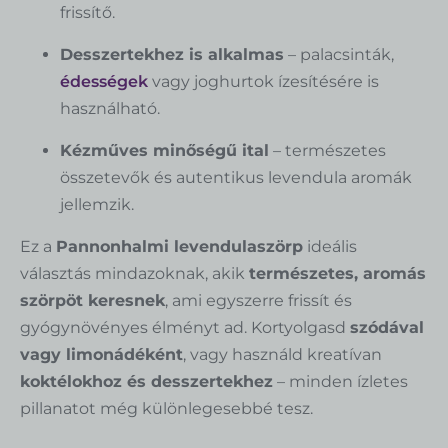
frissítő.
Desszertekhez is alkalmas
– palacsinták,
édességek
vagy joghurtok ízesítésére is
használható.
Kézműves minőségű ital
– természetes
összetevők és autentikus levendula aromák
jellemzik.
Ez a
Pannonhalmi levendulaszörp
ideális
választás mindazoknak, akik
természetes, aromás
szörpöt keresnek
, ami egyszerre frissít és
gyógynövényes élményt ad. Kortyolgasd
szódával
vagy limonádéként
, vagy használd kreatívan
koktélokhoz és desszertekhez
– minden ízletes
pillanatot még különlegesebbé tesz.