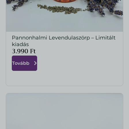
Pannonhalmi Levendulaszörp – Limitált
MEGTEKINTÉS
kiadás
3.990
Ft
Tovább