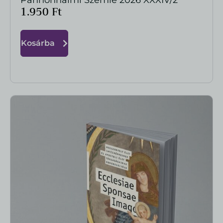
MEGTEKINTÉS
1.950
Ft
Kosárba