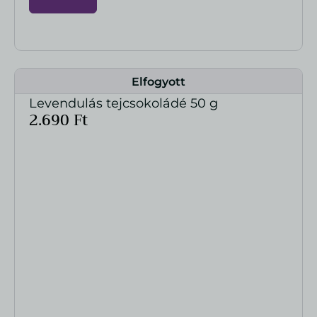
Elfogyott
Levendulás tejcsokoládé 50 g
MEGTEKINTÉS
2.690
Ft