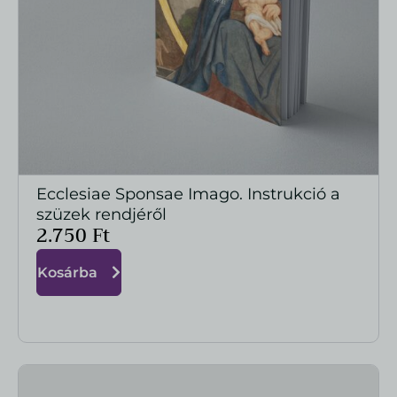
Ecclesiae Sponsae Imago. Instrukció a
MEGTEKINTÉS
szüzek rendjéről
2.750
Ft
Kosárba