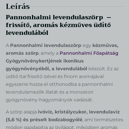
Leírás
Pannonhalmi levendulaszörp –
frissítő, aromás kézműves üdítő
levendulából
A
Pannonhalmi levendulaszörp
egy
kézműves,
aromás szörp
, amely a
Pannonhalmi Főapátság
Gyógynövénykertjének ikonikus
gyógynövényéből, a levendulából
készült. Ez az
üdítő ital frissítő ízével és finom aromájával
egyszerre hozza el otthonodba a pannonhalmi
levendulamezők illatát és a monostori
gyógynövény-hagyományok varázsát.
A szörp alapja
ivóvíz, kristálycukor, levendulavíz
(5,6 %) és préselt bodzabogyólé
, ami természetes
módon gazdagítja az ízvilágot, miközben aromás