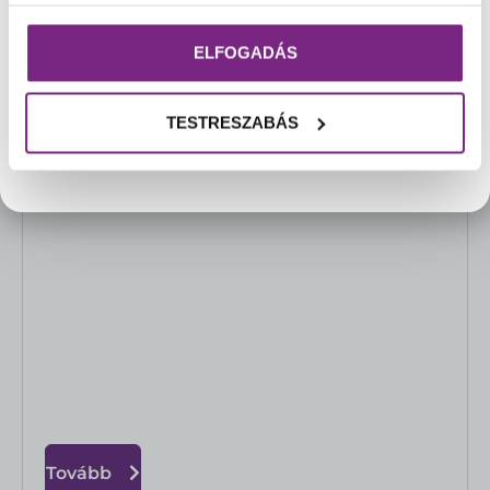
Amint a hőmérséklet lehetővé teszi a
biztonságos szállítást, csokoládéink újra
ELFOGADÁS
rendelhetővé válnak.
Köszönjük megértésüket és türelmüket!☀️
TESTRESZABÁS
Pannonhalmi Főapátság Webshop csapata
Tovább