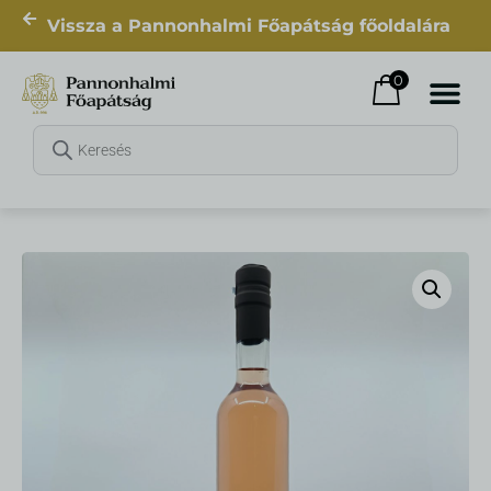
Vissza a Pannonhalmi Főapátság főoldalára
0
Dávid a hegyen
2.762
Ft