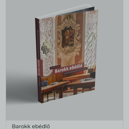
Barokk ebédlő
MEGTEKINTÉS