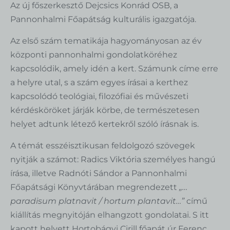
Az új főszerkesztő Dejcsics Konrád OSB, a
Pannonhalmi Főapátság kulturális igazgatója.
Az első szám tematikája hagyományosan az év
központi pannonhalmi gondolatköréhez
kapcsolódik, amely idén a kert. Számunk címe erre
a helyre utal, s a szám egyes írásai a kerthez
kapcsolódó teológiai, filozófiai és művészeti
kérdésköröket járják körbe, de természetesen
helyet adtunk létező kertekről szóló írásnak is.
A témát esszéisztikusan feldolgozó szövegek
nyitják a számot: Radics Viktória személyes hangú
írása, illetve Radnóti Sándor a Pannonhalmi
Főapátsági Könyvtárában megrendezett
„…
paradisum platnavit / hortum plantavit…”
című
kiállítás megnyitóján elhangzott gondolatai. S itt
kapott helyett Hortobágyi Cirill főapát úr Ferenc