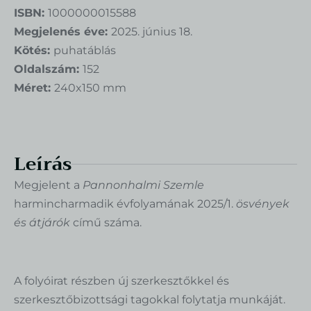
ISBN:
1000000015588
Megjelenés éve:
2025. június 18.
Kötés:
puhatáblás
Oldalszám:
152
Méret:
240x150 mm
Leírás
Megjelent a
Pannonhalmi Szemle
harmincharmadik évfolyamának 2025/1.
ösvények
és átjárók
című száma.
A folyóirat részben új szerkesztőkkel és
szerkesztőbizottsági tagokkal folytatja munkáját.