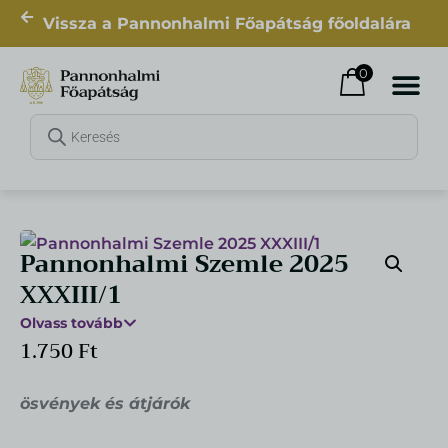
Vissza a Pannonhalmi Főapátság főoldalára
0
Pannonhalmi Szemle 2025
XXXIII/1
Olvass tovább
1.750
Ft
Fa rózsafüzér karkötő
ösvények és átjárók
1.016
Ft
+
HOZZÁAD