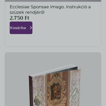
Ecclesiae Sponsae Imago. Instrukció a
MEGTEKINTÉS
szüzek rendjéről
2.750
Ft
Kosárba