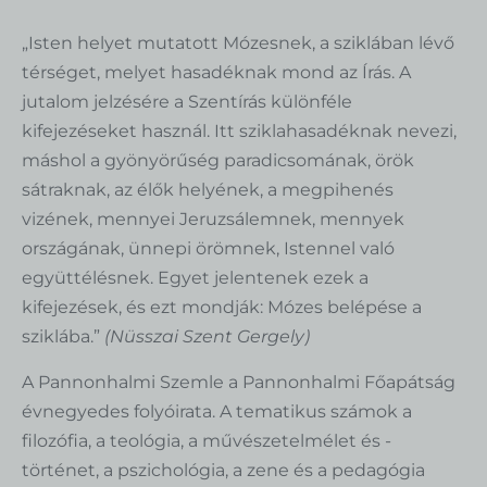
„Isten helyet mutatott Mózesnek, a sziklában lévő
térséget, melyet hasadéknak mond az Írás. A
jutalom jelzésére a Szentírás különféle
kifejezéseket használ. Itt sziklahasadéknak nevezi,
Keresd a békét, és járj utána
máshol a gyönyörűség paradicsomának, örök
3.333
Ft
sátraknak, az élők helyének, a megpihenés
+
HOZZÁAD
vizének, mennyei Jeruzsálemnek, mennyek
országának, ünnepi örömnek, Istennel való
együttélésnek. Egyet jelentenek ezek a
kifejezések, és ezt mondják: Mózes belépése a
sziklába.”
(Nüsszai Szent Gergely)
A Pannonhalmi Szemle a Pannonhalmi Főapátság
évnegyedes folyóirata. A tematikus számok a
filozófia, a teológia, a művészetelmélet és -
történet, a pszichológia, a zene és a pedagógia