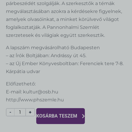
párbeszédét szolgálják. A szerkesztők a témák
megválasztásában azokra a kérdésekre figyelnek,
amelyek olvasóinkat, a minket körülvevő világot
foglalkoztatják. A Pannonhalmi Szemlét
szerzetesek és világiak együtt szerkesztik.
A lapszám megvásárolható Budapesten
– az Írók Boltjában: Andrássy út 45.
– az Új Ember Könyvesboltban: Ferenciek tere 7-8.
Kárpátia udvar
Előfizethető:
E-mail: kultur@osb.hu
http://www.phszemle.hu
-
+
KOSÁRBA TESZEM