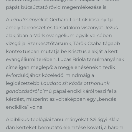
pápát búcsúztató rövid megemlékezése is.
A
Tanulmányok
at Gerhard Lohfink írása nyitja,
amely természet és társadalom viszonyát Jézus
alakjában a Márk evangélium egyik versében
vizsgálja. Szerkesztőtársunk, Török Csaba tágabb
kontextusban mutatja be Krisztus alakját a kert
evangéliumi terében. Lucas Briola tanulmányának
címe igen meglepő: a megjelenésének tizedik
évfordulójához közeledő, mindmáig a
legidézettebb
Laudato si’: közös otthonunk
gondozásáról
című pápai enciklikáról teszi fel a
kérdést, miszerint az voltaképpen egy „bencés
enciklika” volna.
A biblikus-teológiai tanulmányokat Szilágyi Klára
dán kerteket bemutató elemzése követi, a három