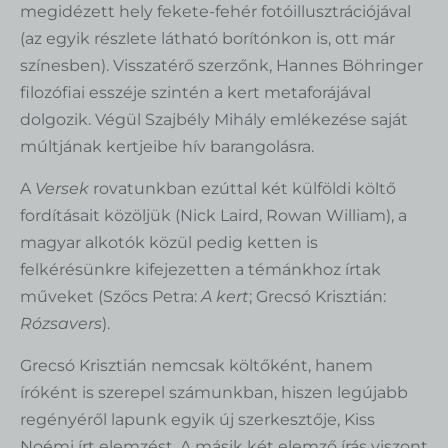
megidézett hely fekete-fehér fotóillusztrációjával
(az egyik részlete látható borítónkon is, ott már
színesben). Visszatérő szerzőnk, Hannes Böhringer
filozófiai esszéje szintén a kert metaforájával
dolgozik. Végül Szajbély Mihály emlékezése saját
múltjának kertjeibe hív barangolásra.
A
Versek
rovatunkban ezúttal két külföldi költő
fordításait közöljük (Nick Laird, Rowan William), a
magyar alkotók közül pedig ketten is
felkérésünkre kifejezetten a témánkhoz írtak
műveket (Szőcs Petra:
A kert
; Grecsó Krisztián:
Rózsavers
).
Grecsó Krisztián nemcsak költőként, hanem
íróként is szerepel számunkban, hiszen legújabb
regényéről lapunk egyik új szerkesztője, Kiss
Noémi írt elemzést. A másik két elemző írás viszont