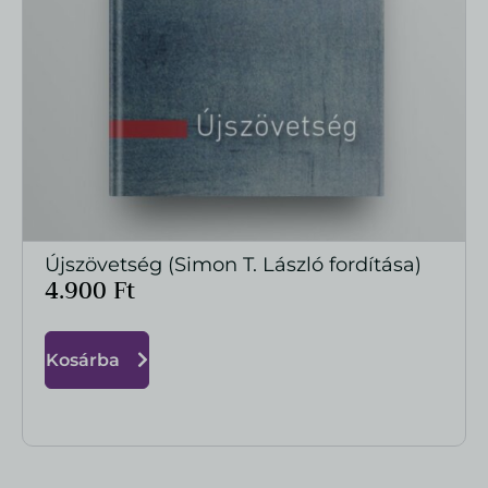
Újszövetség (Simon T. László fordítása)
MEGTEKINTÉS
4.900
Ft
Kosárba