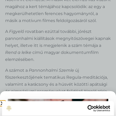
magához a kert témájához kapcsolódik: az egy a
megkerülhetetlen ferences hagyományról, a
másik a motívum filmes feldolgozásáról szól.
A
Figyelő
rovatban ezúttal további, jórészt
pannonhalmi kiállítások megnyitószövegei kapnak
helyet, illetve itt is megjelenik a szám témája a
Rend a lelke
című magyar dokumentumfilm
elemzésében.
A számot a
Pannonhalmi Szemle
új
főszerkesztőjének tematikus Regula-meditációja,
valamint a karácsony és a húsvét közötti apátsági
és gimnáziumi eseményeket felidéző
Napló
zárja.
Megrendelhető: 9090 Pannonhalma, Várkerület 1.