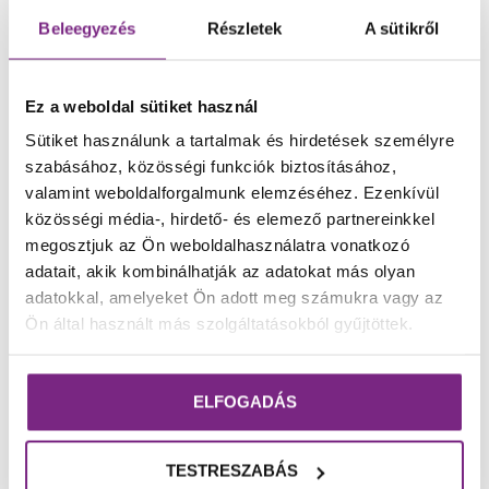
E-mail: kultur@osb.hu
Beleegyezés
Részletek
A sütikről
http://www.phszemle.hu
Ez a weboldal sütiket használ
Tekintse meg a
többi lapszámot
is
webshopunkban.
Sütiket használunk a tartalmak és hirdetések személyre
☀️Kedves Vásárlóink!
szabásához, közösségi funkciók biztosításához,
A rendkívüli meleg időjárásra való tekintettel
valamint weboldalforgalmunk elemzéséhez. Ezenkívül
Népszerű termékek
csokoládéink rendelését és kiszállítását
közösségi média-, hirdető- és elemező partnereinkkel
átmenetileg felfüggesztjük.
Ezzel szeretnénk
megosztjuk az Ön weboldalhasználatra vonatkozó
biztosítani, hogy termékeink változatlanul, a
adatait, akik kombinálhatják az adatokat más olyan
tőlünk megszokott minőségben jussanak el
adatokkal, amelyeket Ön adott meg számukra vagy az
Önökhöz.
Ön által használt más szolgáltatásokból gyűjtöttek.
Amint a hőmérséklet lehetővé teszi a
biztonságos szállítást, csokoládéink újra
ELFOGADÁS
rendelhetővé válnak.
Köszönjük megértésüket és türelmüket!☀️
TESTRESZABÁS