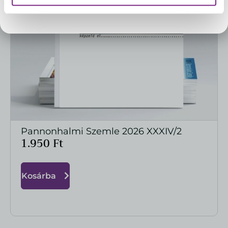
Pannonhalmi Főapátság Webshop csapata
Pannonhalmi Szemle 2026 XXXIV/2
MEGTEKINTÉS
1.950
Ft
Kosárba