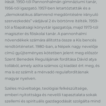
írását. 1950-től Pannonhalmán gimnáziumi tanár,
1956-tól igazgató. 1957-ben letartóztatták és a
„demokratikus államrend megdöntésére irányuló
szervezkedés” vádjával 2 év börtönre ítélték. 1959-
től a főapátsági könyvtár igazgatója, majd 1973-tól
magiszter és főiskolai tanár. A pannonhalmi
növendékek számára állította össze a Kis bencés
rendtörténetet. 1980-ban, a Népek nagy nevelője
című gyűjteményes kötetben jelent meg először
Szent Benedek Regulájának fordítása Dávid atya
tollából, amely azóta számos új kiadást ért meg, és
ma is ez számít a mérvadó regulafordításnak
magyar nyelven.
Széles műveltsége, teológiai felkészültsége,
emberi nyitottsága és nevelői tapasztalata sokak
szellemi és spirituális gazdagodását szolgálta mind