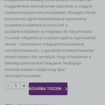
megjelenése eseménynek számított a magyar
nyelvű teológiai könyvkiadásban. Söveges Dávid
könyvének újbóli közreadásával szeretnénk
továbbra is elérhetővé tenni ezt a
szubjektivitásában is megkapó és iránymutató
munkát. Megőriztük a szerző sajátos nyelvezetét,
amely – helyenként meglepő fordulataival,
mondatfűzésével – a gondolat elválaszthatatlan
részét képezi. Azt reméljük, hogy A fejezetek a
lelkiség történetéből Napjaink Teológiája
sororzatunkban találja meg igazi
szövegkörnyezetét.
-
+
KOSÁRBA TESZEM