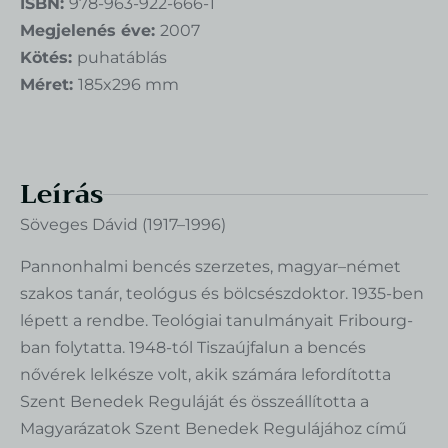
ISBN:
978-963-922-666-1
Megjelenés éve:
2007
Kötés:
puhatáblás
Méret:
185x296 mm
Leírás
Söveges Dávid (1917–1996)
Pannonhalmi bencés szerzetes, magyar–német
szakos tanár, teológus és bölcsészdoktor. 1935-ben
lépett a rendbe. Teológiai tanulmányait Fribourg-
ban folytatta. 1948-tól Tiszaújfalun a bencés
nővérek lelkésze volt, akik számára lefordította
Szent Benedek Reguláját és összeállította a
Magyarázatok Szent Benedek Regulájához című