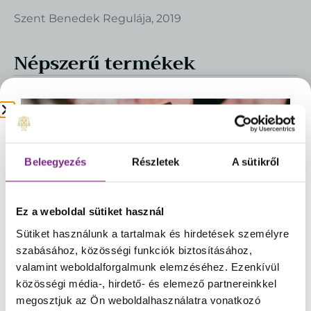
Szent Benedek Regulája, 2019
Népszerű termékek
Pannonhalmi Szemle 2026 XXXIV/2
MEGTEKINTÉS
1.950
Ft
Beleegyezés
Részletek
A sütikről
Ez a weboldal sütiket használ
Sütiket használunk a tartalmak és hirdetések személyre
☀️Kedves Vásárlóink!
szabásához, közösségi funkciók biztosításához,
A rendkívüli meleg időjárásra való tekintettel
valamint weboldalforgalmunk elemzéséhez. Ezenkívül
csokoládéink rendelését és kiszállítását
közösségi média-, hirdető- és elemező partnereinkkel
átmenetileg felfüggesztjük.
Ezzel szeretnénk
megosztjuk az Ön weboldalhasználatra vonatkozó