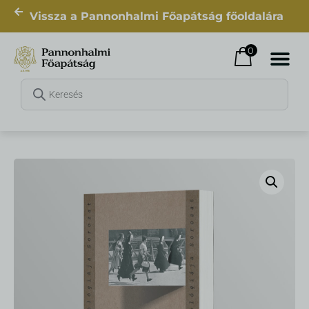
Vissza a Pannonhalmi Főapátság főoldalára
0
Fejezetek a lelkiség történetéből II.
476
Ft
+
HOZZÁAD