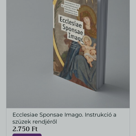
Ecclesiae Sponsae Imago. Instrukció a
MEGTEKINTÉS
szüzek rendjéről
2.750
Ft