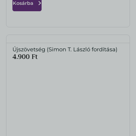
Kosárba
Újszövetség (Simon T. László fordítása)
MEGTEKINTÉS
4.900
Ft