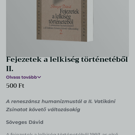
Csipkerózsa áltermés (hús) 100 g
1.646
Ft
+
HOZZÁAD
Fejezetek a lelkiség történetéből
II.
Olvass tovább
500
Ft
A reneszánsz humanizmustól a II. Vatikáni
Zsinatot követő változásokig
Söveges Dávid
A fejezetek a lelkiség történetéből 1993-as első