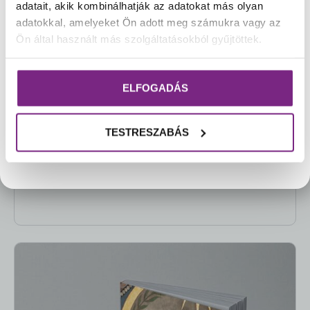
biztosítani, hogy termékeink változatlanul, a
adatait, akik kombinálhatják az adatokat más olyan
tőlünk megszokott minőségben jussanak el
adatokkal, amelyeket Ön adott meg számukra vagy az
Önökhöz.
Ön által használt más szolgáltatásokból gyűjtöttek.
Amint a hőmérséklet lehetővé teszi a
biztonságos szállítást, csokoládéink újra
ELFOGADÁS
rendelhetővé válnak.
Köszönjük megértésüket és türelmüket!☀️
TESTRESZABÁS
Pannonhalmi Főapátság Webshop csapata
Kosárba