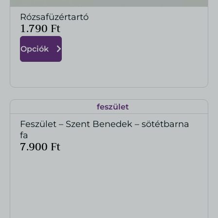
Rózsafüzértartó
MEGTEKINTÉS
1.790
Ft
Opciók
Feszület – Szent Benedek – sötétbarna
MEGTEKINTÉS
fa
7.900
Ft