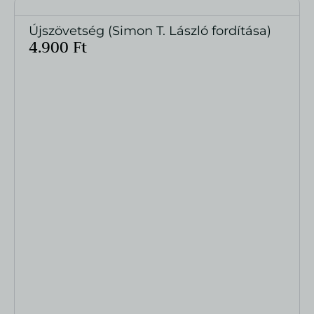
Újszövetség (Simon T. László fordítása)
MEGTEKINTÉS
4.900
Ft