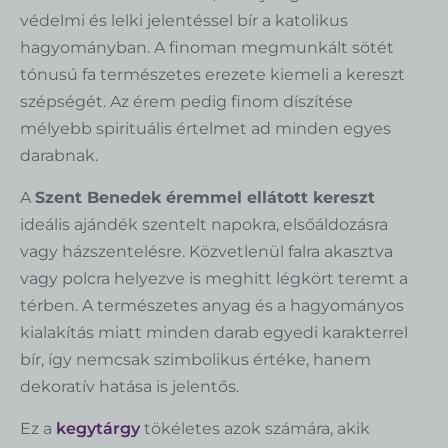
védelmi és lelki jelentéssel bír a katolikus
hagyományban. A finoman megmunkált sötét
tónusú fa természetes erezete kiemeli a kereszt
szépségét. Az érem pedig finom díszítése
mélyebb spirituális értelmet ad minden egyes
darabnak.
A
Szent Benedek éremmel ellátott kereszt
ideális ajándék szentelt napokra, elsőáldozásra
vagy házszentelésre. Közvetlenül falra akasztva
vagy polcra helyezve is meghitt légkört teremt a
térben. A természetes anyag és a hagyományos
kialakítás miatt minden darab egyedi karakterrel
bír, így nemcsak szimbolikus értéke, hanem
dekoratív hatása is jelentős.
Ez a
kegytárgy
tökéletes azok számára, akik