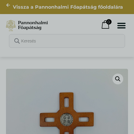
Vissza a Pannonhalmi Főapátság főoldalára
0