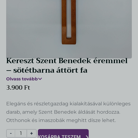
A Pannonhalmi Területi Főapátság Szinódusi Dokumentuma
1.143
Ft
+
HOZZÁAD
Kereszt Szent Benedek éremmel
– sötétbarna áttört fa
Vászontáska - Látképek - kék
Olvass tovább
1.331
Ft
3.900
Ft
+
HOZZÁAD
Elegáns és részletgazdag kialakításával különleges
darab, amely Szent Benedek áldását hordozza.
Otthonok és imaszobák meghitt dísze lehet.
-
+
KOSÁRBA TESZEM