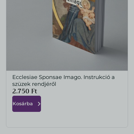
Ecclesiae Sponsae Imago. Instrukció a
MEGTEKINTÉS
szüzek rendjéről
2.750
Ft
Kosárba