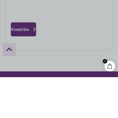
Kosárba
0
ÁSZF
Adatkezelési tájékoztató
Szállítási és fizetési feltételek
Feliratkozás
Kapcsolat