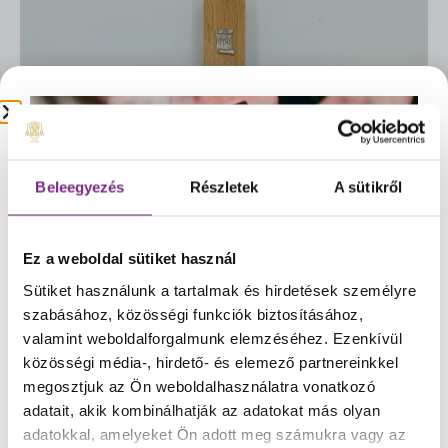
Beleegyezés
Részletek
A sütikről
Ez a weboldal sütiket használ
Sütiket használunk a tartalmak és hirdetések személyre
☀️Kedves Vásárlóink!
szabásához, közösségi funkciók biztosításához,
A rendkívüli meleg időjárásra való tekintettel
valamint weboldalforgalmunk elemzéséhez. Ezenkívül
csokoládéink rendelését és kiszállítását
közösségi média-, hirdető- és elemező partnereinkkel
átmenetileg felfüggesztjük.
Ezzel szeretnénk
megosztjuk az Ön weboldalhasználatra vonatkozó
biztosítani, hogy termékeink változatlanul, a
adatait, akik kombinálhatják az adatokat más olyan
Feszület – Szent Benedek – natúr fa
tőlünk megszokott minőségben jussanak el
MEGTEKINTÉS
adatokkal, amelyeket Ön adott meg számukra vagy az