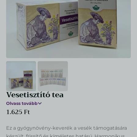
Pannonhalmi Szemle 2025 XXXIII/3
1.667
Ft
+
HOZZÁAD
Vesetisztító tea
Valódi levendula virág szálas tea 40 g
Olvass tovább
1.229
Ft
1.625
Ft
+
HOZZÁAD
Ez a gyógynövény-keverék a vesék támogatására
készült, frissítő és kíméletes hatású. Harmonikus