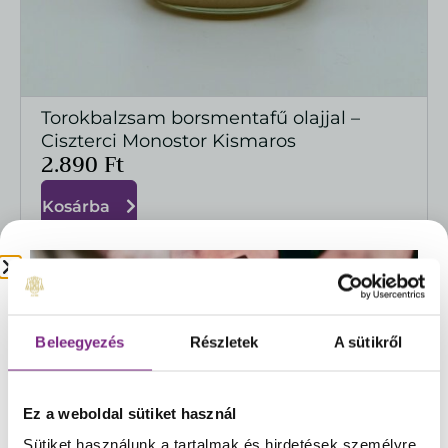
Torokbalzsam borsmentafű olajjal –
MEGTEKINTÉS
Ciszterci Monostor Kismaros
2.890
Ft
Kosárba
Beleegyezés
Részletek
A sütikről
Ez a weboldal sütiket használ
Sütiket használunk a tartalmak és hirdetések személyre