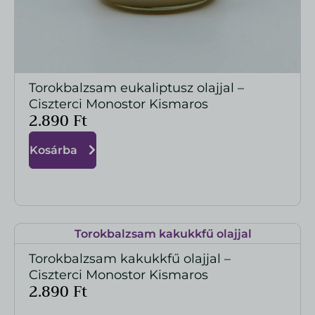
Torokbalzsam eukaliptusz olajjal –
MEGTEKINTÉS
Ciszterci Monostor Kismaros
2.890
Ft
Kosárba
Torokbalzsam kakukkfű olajjal –
MEGTEKINTÉS
Ciszterci Monostor Kismaros
2.890
Ft