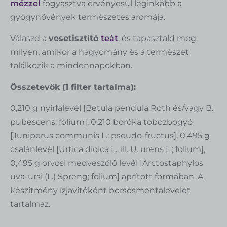
mézzel
fogyasztva érvényesül leginkább a
gyógynövények természetes aromája.
Válaszd a
vesetisztító
teát
, és tapasztald meg,
milyen, amikor a hagyomány és a természet
találkozik a mindennapokban.
Összetevők (1 filter tartalma):
0,210 g nyírfalevél [Betula pendula Roth és/vagy B.
pubescens; folium], 0,210 boróka tobozbogyó
[Juniperus communis L.; pseudo-fructus], 0,495 g
csalánlevél [Urtica dioica L., ill. U. urens L.; folium],
0,495 g orvosi medveszőlő levél [Arctostaphylos
uva-ursi (L.) Spreng; folium] aprított formában. A
készítmény ízjavítóként borsosmentalevelet
tartalmaz.