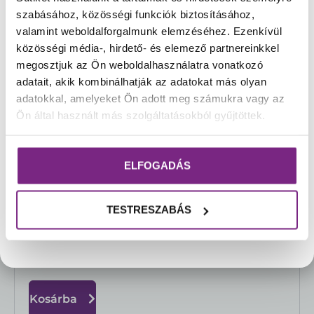
☀️Kedves Vásárlóink!
szabásához, közösségi funkciók biztosításához,
A rendkívüli meleg időjárásra való tekintettel
valamint weboldalforgalmunk elemzéséhez. Ezenkívül
csokoládéink rendelését és kiszállítását
közösségi média-, hirdető- és elemező partnereinkkel
átmenetileg felfüggesztjük.
Ezzel szeretnénk
megosztjuk az Ön weboldalhasználatra vonatkozó
biztosítani, hogy termékeink változatlanul, a
adatait, akik kombinálhatják az adatokat más olyan
tőlünk megszokott minőségben jussanak el
adatokkal, amelyeket Ön adott meg számukra vagy az
Önökhöz.
Ön által használt más szolgáltatásokból gyűjtöttek.
Amint a hőmérséklet lehetővé teszi a
biztonságos szállítást, csokoládéink újra
ELFOGADÁS
rendelhetővé válnak.
Köszönjük megértésüket és türelmüket!☀️
TESTRESZABÁS
Pannonhalmi Főapátság Webshop csapata
Pannonhalmi levendulaméz 250 g
MEGTEKINTÉS
2.790
Ft
Kosárba