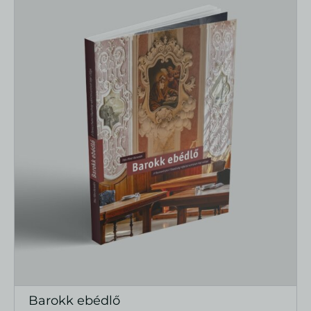
Barokk ebédlő
MEGTEKINTÉS