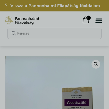
Vissza a Pannonhalmi Főapátság főoldalára
0