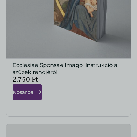
Ecclesiae Sponsae Imago. Instrukció a
MEGTEKINTÉS
szüzek rendjéről
2.750
Ft
Kosárba