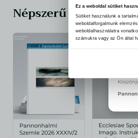
Ez a weboldal sütiket haszn
Népszerű termékek
☀️Kedve
Sütiket használunk a tartal
weboldalforgalmunk elemzésé
A rendkí
weboldalhasználatra vonatko
kiszállít
számukra vagy az Ön által ha
hogy te
jussana
Amint a 
csokolád
Köszönj
Pannon
Ecclesiae Spo
Pannonhalmi
MEGTEKINT
MEGTEKINTÉS
Imago. Instruk
Szemle 2026 XXXIV/2