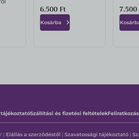
ről
6.500
Ft
7.50
Kosárba
Kosárb
 tájékoztató
Szállítási és fizetési feltételek
Feliratkozás
 |
Elállás a szerződéstől
|
Szavatossági tájékoztató
|
Sz