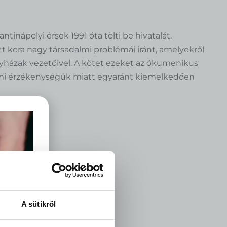
476
Ft
+
HOZZÁAD
inápolyi érsek 1991 óta tölti be hivatalát.
t kora nagy társadalmi problémái iránt, amelyekről
yházak vezetőivel. A kötet ezeket az ökumenikus
dalmi érzékenységük miatt egyaránt kiemelkedően
Ahol a remény épül
4.952
Ft
+
HOZZÁAD
A sütikről