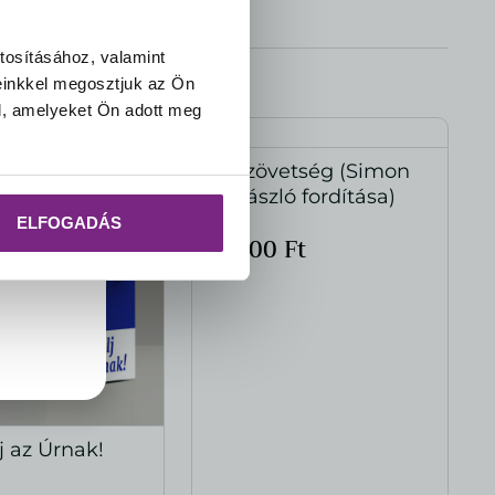
tosításához, valamint
einkkel megosztjuk az Ön
elését és
l, amelyeket Ön adott meg
tani,
en
Újszövetség (Simon
MEGTEKINTÉS
T. László fordítása)
ELFOGADÁS
4.900
Ft
j az Úrnak!
EGTEKINTÉS