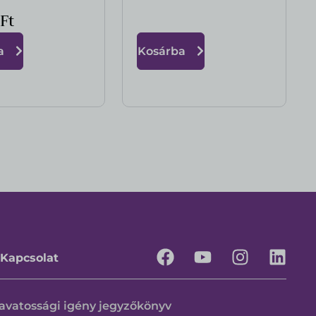
0
Ft
a
Kosárba
Kapcsolat
avatossági igény jegyzőkönyv