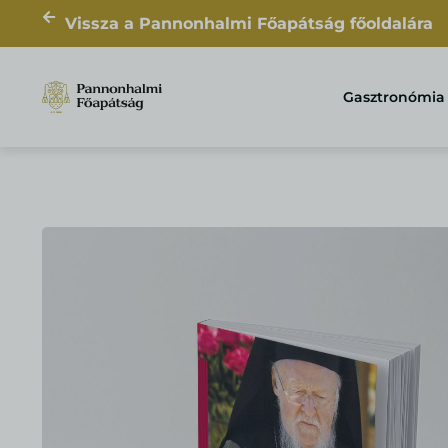
Vissza a Pannonhalmi Főapátság főoldalára
Gasztronómia