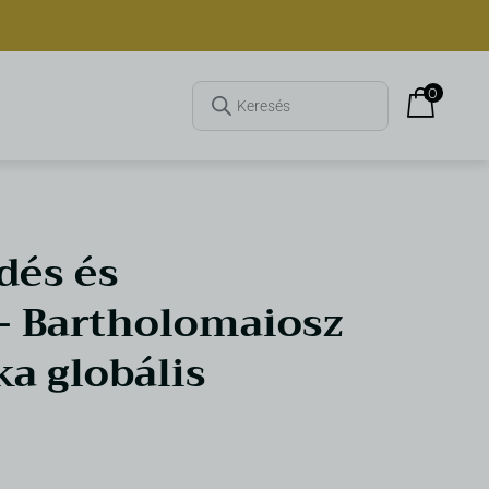
0
dés és
– Bartholomaiosz
a globális
Szent Márton emlékezete