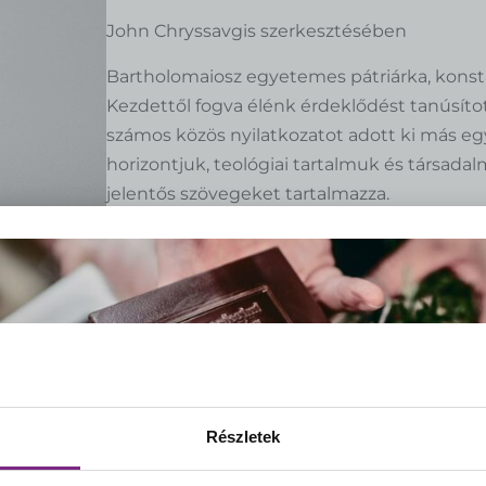
John Chryssavgis szerkesztésében
Bartholomaiosz egyetemes pátriárka, konstant
Kezdettől fogva élénk érdeklődést tanúsítot
számos közös nyilatkozatot adott ki más eg
horizontjuk, teológiai tartalmuk és társa
jelentős szövegeket tartalmazza.
-
+
KOSÁRBA TESZEM
ISBN:
978-963-314-185-4
Megjelenés éve:
2023
Kötés:
puhatáblás, ragasztott
Oldalszám:
112
Részletek
Méret:
127x186 mm