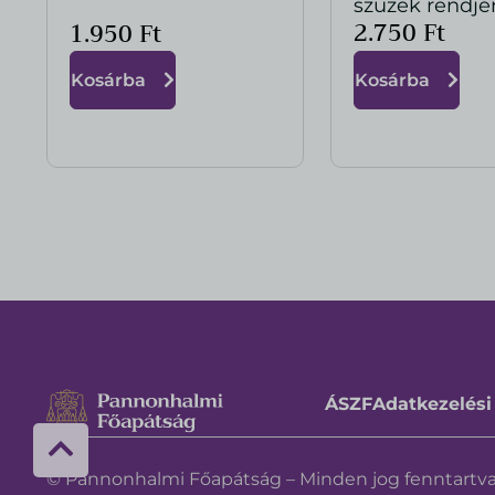
szüzek rendjé
2.750
Ft
1.950
Ft
Kosárba
Kosárba
ÁSZF
Adatkezelési
© Pannonhalmi Főapátság – Minden jog fenntartva!