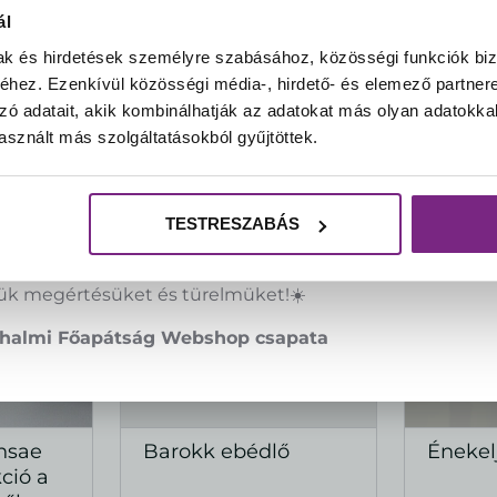
ál
s Vásárlóink!
mak és hirdetések személyre szabásához, közösségi funkciók biz
hez. Ezenkívül közösségi média-, hirdető- és elemező partner
vüli meleg időjárásra való tekintettel csokoládéink rend
zó adatait, akik kombinálhatják az adatokat más olyan adatokka
ását
átmenetileg felfüggesztjük.
Ezzel szeretnénk biztosí
sznált más szolgáltatásokból gyűjtöttek.
rmékeink változatlanul, a tőlünk megszokott minőségb
k el Önökhöz.
hőmérséklet lehetővé teszi a biztonságos szállítást,
TESTRESZABÁS
éink újra rendelhetővé válnak.
ük megértésüket és türelmüket!☀️
halmi Főapátság Webshop csapata
nsae
Barokk ebédlő
Énekel
ÉS
MEGTEKINTÉS
M
ció a